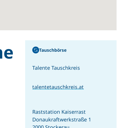
ne
Tauschbörse
u
Talente Tauschkreis
talentetauschkreis.at
Raststation Kaiserrast
Donaukraftwerkstraße 1
2000 Stockerau