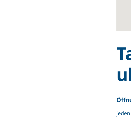
T
u
Öffn
jeden