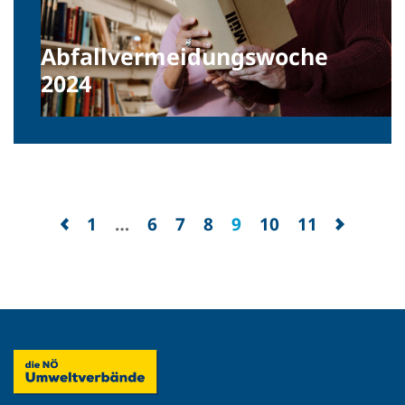
Abfallvermeidungswoche
2024
1
…
6
7
8
9
10
11