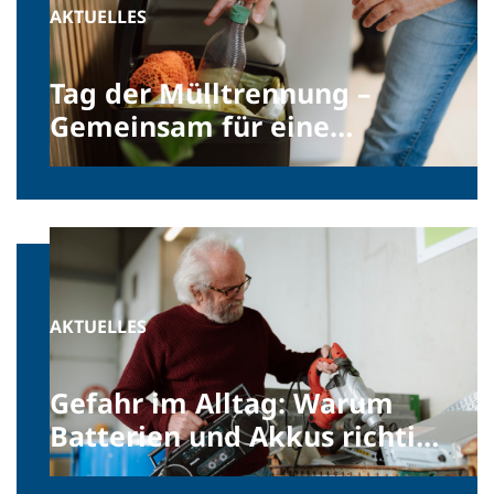
AKTUELLES
Tag der Mülltrennung –
Gemeinsam für eine
nachhaltige Zukunft
AKTUELLES
Gefahr im Alltag: Warum
Batterien und Akkus richtig
entsorgt werden müssen