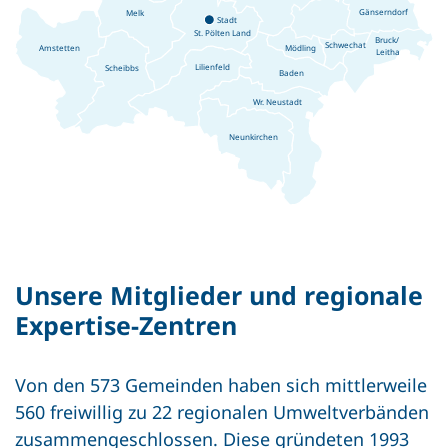
Gänserndorf
Melk
Stadt
St. Pölten
Land
Bruck/
Schwechat
Mödling
Amstetten
Leitha
Lilienfeld
Scheibbs
Baden
Wr. Neustadt
Neunkirchen
Unsere Mitglieder und regionale
Expertise-Zentren
Von den 573 Gemeinden haben sich mittlerweile
560 freiwillig zu 22 regionalen Umweltverbänden
zusammengeschlossen. Diese gründeten 1993