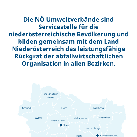
Die NÖ Umweltverbände sind
Servicestelle für die
niederösterreichische Bevölkerung und
bilden gemeinsam mit dem Land
Niederösterreich das leistungsfähige
Rückgrat der abfallwirtschaftlichen
Organisation in allen Bezirken.
Waidhofen/
Thaya
Horn
Gmünd
Laa/Thaya
Mistelbach
Zwettl
Hollabrunn
Krems
Land
Stadt
Korneuburg
Klosterneuburg
Tulln