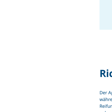
Ri
Der Ap
währe
Reifu