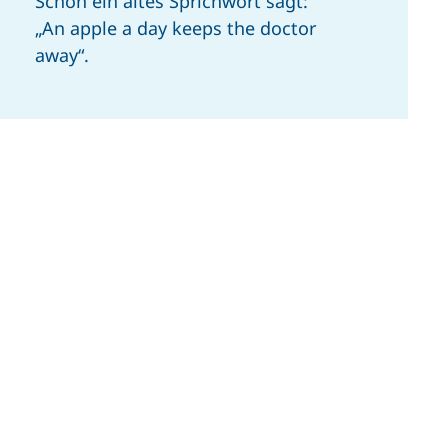
Schon ein altes Sprichwort sagt:
„An apple a day keeps the doctor
away“.