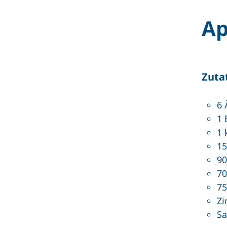
Ap
Zuta
6 
1 
1 
15
90
70
75
Zi
Sa