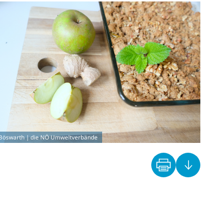
Z
Böswarth | die NÖ Umweltverbände