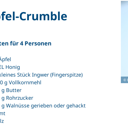
fel-Crumble
ten für 4 Personen
Äpfel
EL Honig
kleines Stück Ingwer (Fingerspitze)
© 
0 g Vollkornmehl
 g Butter
 g Rohrzucker
 g Walnüsse gerieben oder gehackt
mt
lz