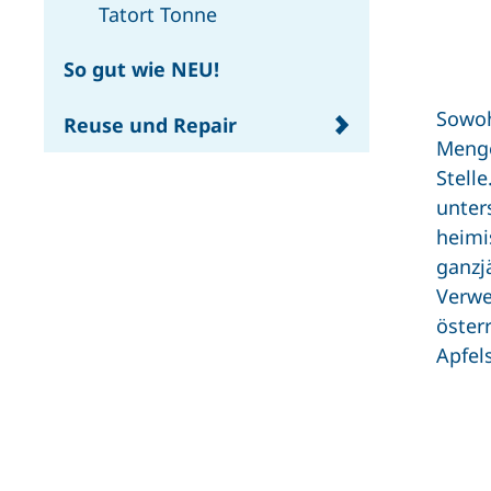
Tatort Tonne
So gut wie NEU!
Sowoh
Reuse und Repair
Menge
Stelle
unter
heimi
ganzjä
Verwe
öster
Apfel