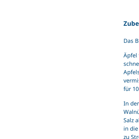
Zube
Das B
Äpfel
schne
Apfel
vermi
für 10
In de
Walnü
Salz 
in di
zu St