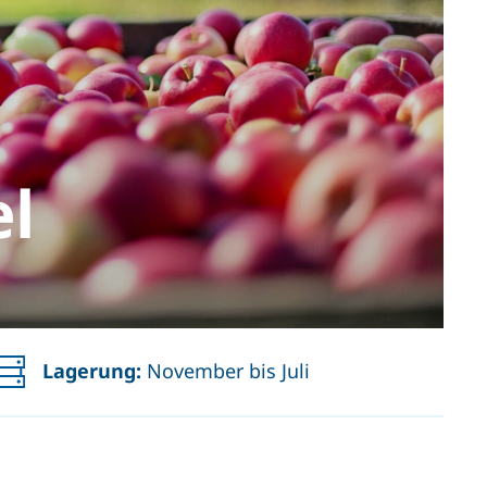
el
Lagerung:
November bis Juli