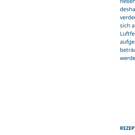
neben
desha
verde
sich 
Luftfe
aufge
beträ
werde
REZEP